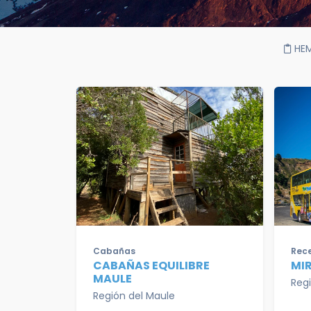
HE
Cabañas
Rece
CABAÑAS EQUILIBRE
MI
MAULE
Reg
Región del Maule