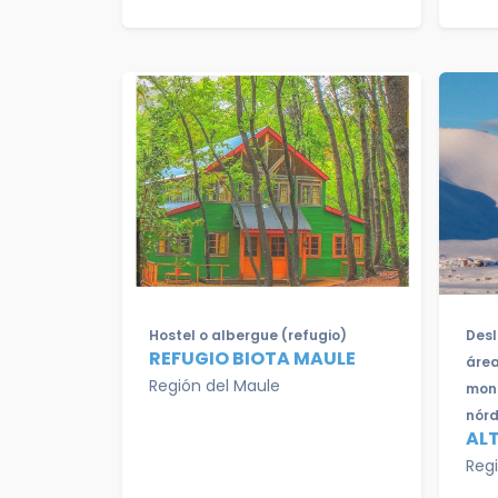
Hostel o albergue (refugio)
Desl
REFUGIO BIOTA MAULE
área
Región del Maule
mont
nórd
ALT
Reg