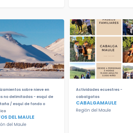
izamientos sobre nieve en
Actividades ecuestres -
s no delimitadas - esquí de
cabalgatas
CABALGAMAULE
aña / esquí de fondo o
Región del Maule
ico
OS DEL MAULE
ión del Maule