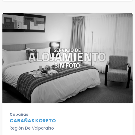
Cabañas
CABAÑAS KORETO
Región De Valparaíso