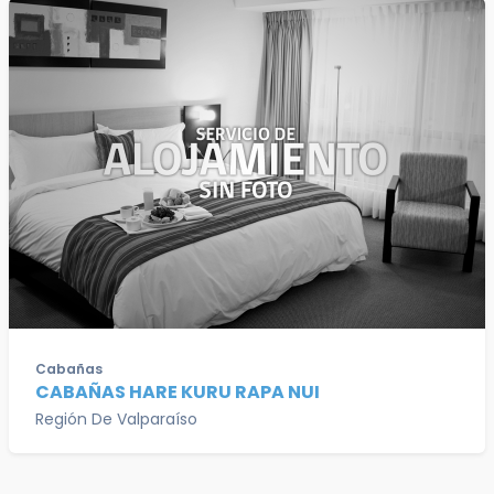
Cabañas
CABAÑAS HARE KURU RAPA NUI
Región De Valparaíso