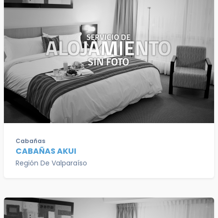
Cabañas
CABAÑAS AKUI
Región De Valparaíso