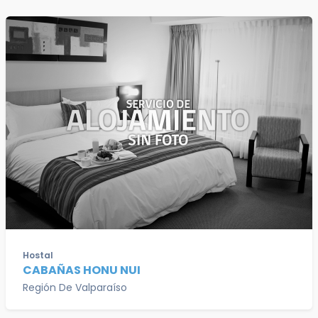
Hostal
CABAÑAS HONU NUI
Región De Valparaíso