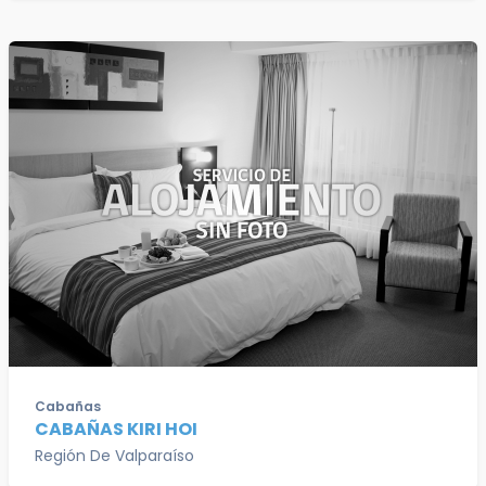
Cabañas
CABAÑAS KIRI HOI
Región De Valparaíso