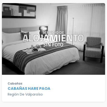
Cabañas
CABAÑAS HARE PAOA
Región De Valparaíso