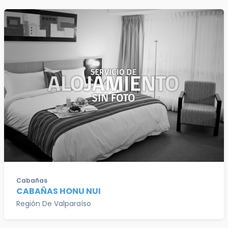
Cabañas
CABAÑAS HONU NUI
Región De Valparaíso