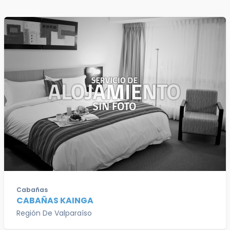
Cabañas
CABAÑAS KAINGA
Región De Valparaíso