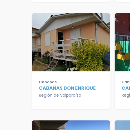
Cabañas
Cab
CABAÑAS DON ENRIQUE
CA
Región de Valparaíso
Reg