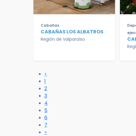
Cabañas
Depa
CABAÑAS LOS ALBATROS
ejec
CA
Región de Valparaíso
Reg
<
1
2
3
4
5
6
7
>