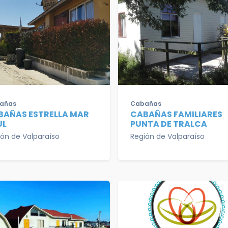
añas
Cabañas
BAÑAS ESTRELLA MAR
CABAÑAS FAMILIARES
UL
PUNTA DE TRALCA
ión de Valparaíso
Región de Valparaíso