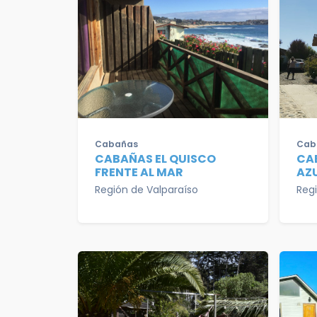
Cabañas
Cab
CABAÑAS EL QUISCO
CA
FRENTE AL MAR
AZ
Región de Valparaíso
Reg