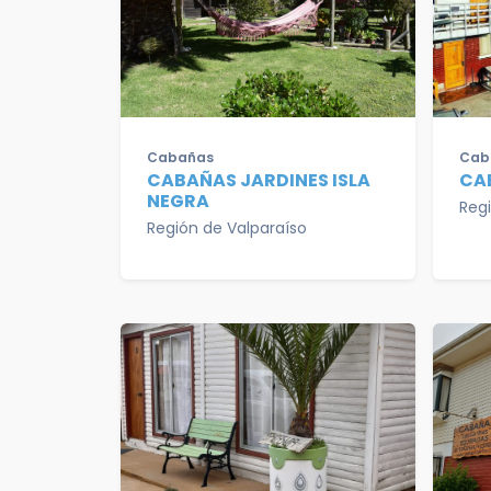
Cabañas
Cab
CABAÑAS JARDINES ISLA
CA
NEGRA
Reg
Región de Valparaíso