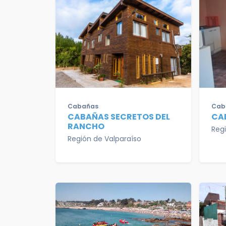
Cabañas
Cab
CABAÑAS SECRETOS DEL
CA
RANCHO
Reg
Región de Valparaíso