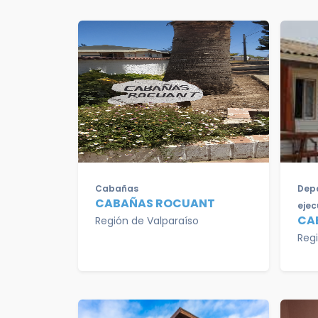
Cabañas
Depa
CABAÑAS ROCUANT
ejec
CA
Región de Valparaíso
Reg