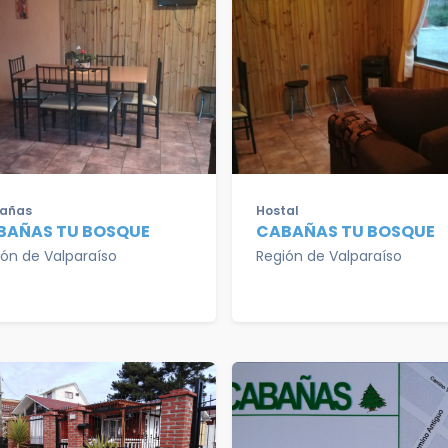
añas
Hostal
BAÑAS TU BOSQUE
CABAÑAS TU BOSQUE
ión de Valparaíso
Región de Valparaíso