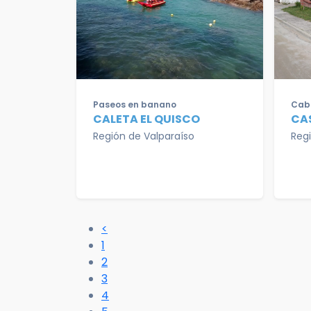
Paseos en banano
Cab
CALETA EL QUISCO
CA
Región de Valparaíso
Reg
<
1
2
3
4