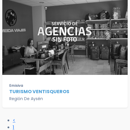
Emisiva
TURISMO VENTISQUEROS
Región De Aysén
<
1