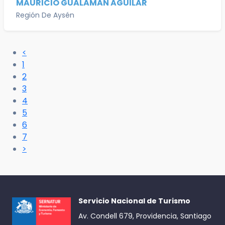
MAURICIO GUALAMAN AGUILAR
Región De Aysén
<
1
2
3
4
5
6
7
>
Servicio Nacional de Turismo
Av. Condell 679, Providencia, Santiago