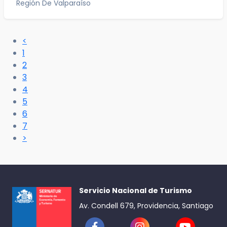
Región De Valparaíso
<
1
2
3
4
5
6
7
>
Servicio Nacional de Turismo
Av. Condell 679, Providencia, Santiago