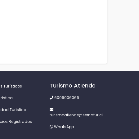
Turismo Atiende
s Turísticos
6006006066
rística
idad Turística
turismoatiende@sernatur.cl
icios Registrados
WhatsApp