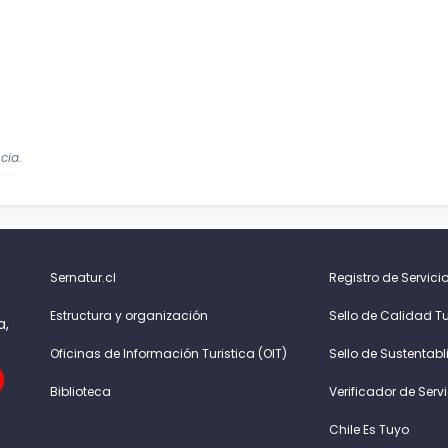
cia.
Sernatur.cl
Registro de Servicio
Estructura y organización
Sello de Calidad Tu
a,
Oficinas de Información Turistica (OIT)
Sello de Sustentabl
Biblioteca
Verificador de Serv
Chile Es Tuyo