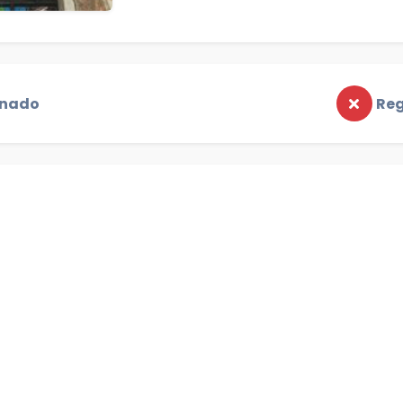
onado
Reg