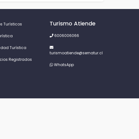
Turismo Atiende
s Turísticos
6006006066
rística
idad Turística
turismoatiende@sernatur.cl
icios Registrados
WhatsApp