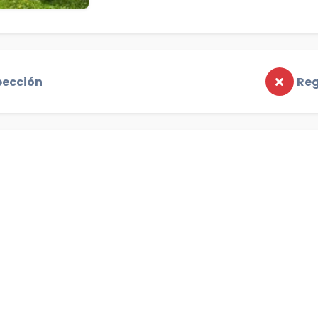
pección
Reg