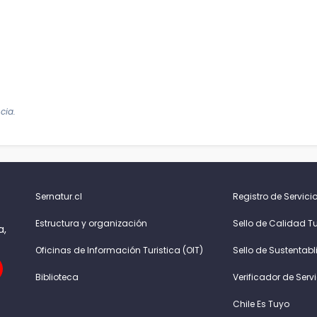
cia.
Sernatur.cl
Registro de Servicio
Estructura y organización
Sello de Calidad Tu
a,
Oficinas de Información Turistica (OIT)
Sello de Sustentabl
Biblioteca
Verificador de Serv
Chile Es Tuyo