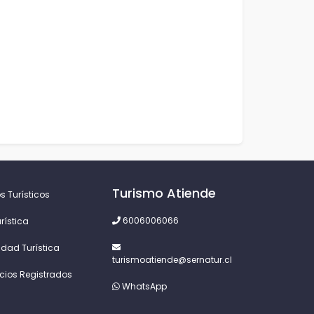
Turismo Atiende
s Turísticos
6006006066
rística
idad Turística
turismoatiende@sernatur.cl
icios Registrados
WhatsApp