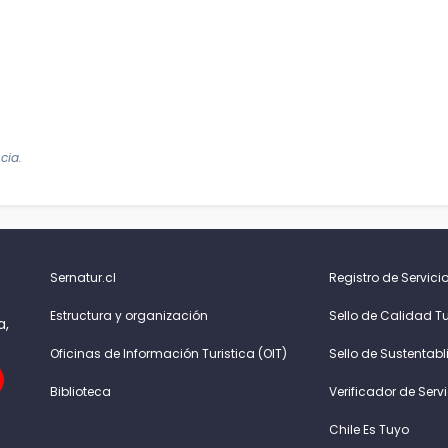
cia.
Sernatur.cl
Registro de Servicio
Estructura y organización
Sello de Calidad Tu
a,
Oficinas de Información Turistica (OIT)
Sello de Sustentabl
Biblioteca
Verificador de Serv
Chile Es Tuyo