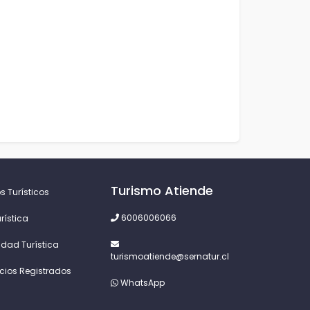
Turismo Atiende
s Turísticos
6006006066
rística
idad Turística
turismoatiende@sernatur.cl
icios Registrados
WhatsApp