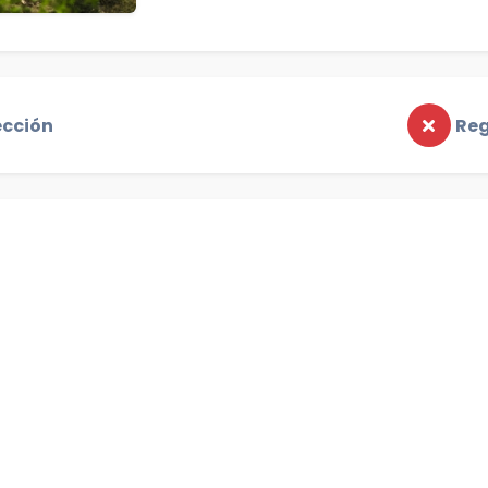
ección
Reg