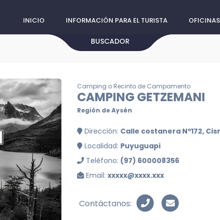
INICIO
INFORMACIÓN PARA EL TURISTA
OFICINAS
BUSCADOR
Camping o Recinto de Campamento
CAMPING GETZEMANI
Región de Aysén
Dirección:
Calle costanera Nº172, Cis
Localidad:
Puyuguapi
Teléfono:
(97) 600008356
Email:
xxxxx@xxxx.xxx
Contáctanos: