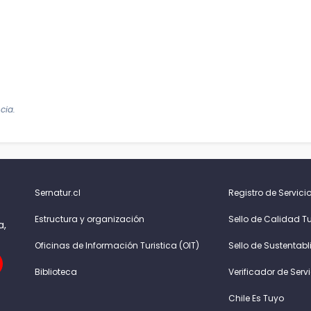
cia.
Sernatur.cl
Registro de Servicio
Estructura y organización
Sello de Calidad Tu
a,
Oficinas de Información Turistica (OIT)
Sello de Sustentabl
Biblioteca
Verificador de Serv
Chile Es Tuyo