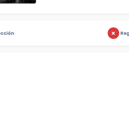
ección
Reg