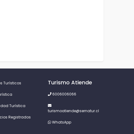
Turismo Atiende
s Turísticos
6006006066
rística
idad Turística
turismoatiende@sernatur.cl
icios Registrados
WhatsApp