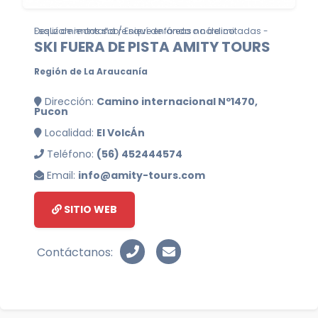
Deslizamientos sobre nieve en áreas no delimitadas - Esquí de montaña / Esquí de fondo o nórdico
SKI FUERA DE PISTA AMITY TOURS
Región de La Araucanía
Dirección:
Camino internacional Nº1470,
Pucon
Localidad:
El VolcÁn
Teléfono:
(56) 452444574
Email:
info@amity-tours.com
SITIO WEB
Contáctanos: