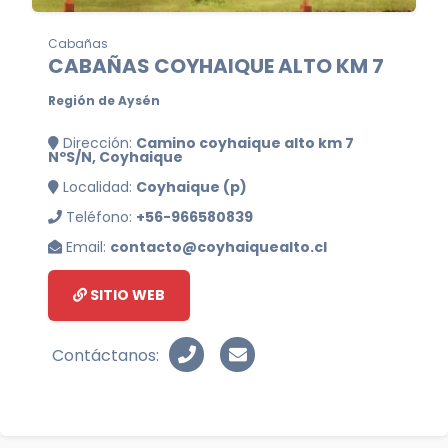
Cabañas
CABAÑAS COYHAIQUE ALTO KM 7
Región de Aysén
Dirección:
Camino coyhaique alto km 7
NºS/N, Coyhaique
Localidad:
Coyhaique (p)
Teléfono:
+56-966580839
Email:
contacto@coyhaiquealto.cl
SITIO WEB
Contáctanos: