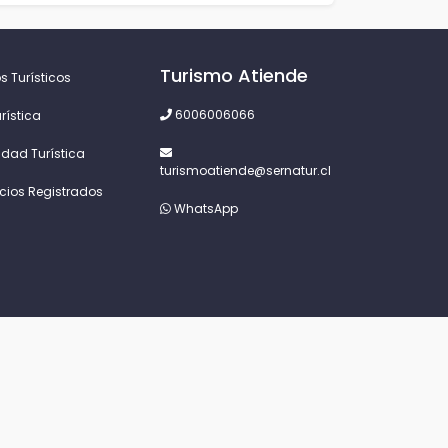
Turismo Atiende
s Turísticos
6006006066
rística
idad Turística
turismoatiende@sernatur.cl
icios Registrados
WhatsApp