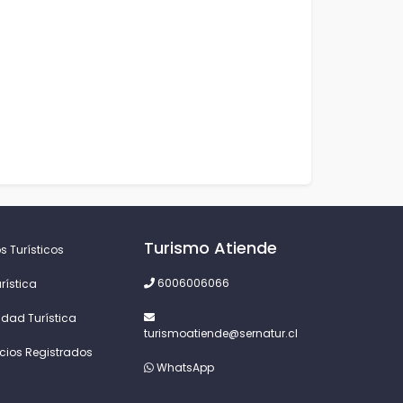
Turismo Atiende
s Turísticos
6006006066
rística
idad Turística
turismoatiende@sernatur.cl
icios Registrados
WhatsApp