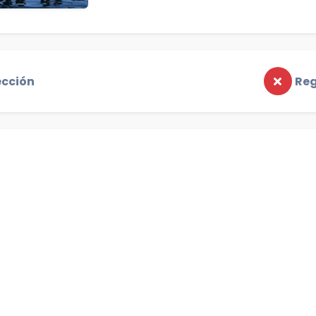
ección
Reg