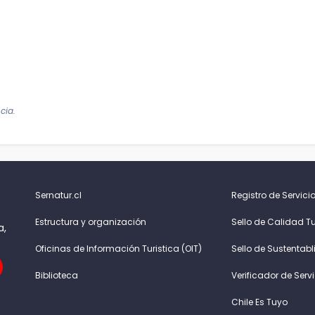
cia.
Sernatur.cl
Registro de Servicio
Estructura y organización
Sello de Calidad Tu
a,
Oficinas de Información Turistica (OIT)
Sello de Sustentabl
Biblioteca
Verificador de Serv
Chile Es Tuyo