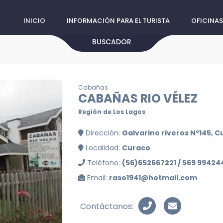
INICIO
INFORMACIÓN PARA EL TURISTA
OFICINAS
BUSCADOR
Cabañas
CABAÑAS RIO VÉLEZ
Región de Los Lagos
Dirección:
Galvarino riveros Nº145, C
Localidad:
Curaco
Teléfono:
(56)652667221 / 569 99424
Email:
raso1941@hotmail.com
Contáctanos: