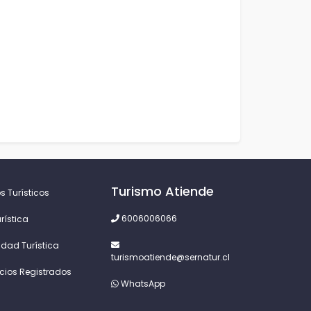
Turismo Atiende
s Turísticos
6006006066
rística
idad Turística
turismoatiende@sernatur.cl
icios Registrados
WhatsApp