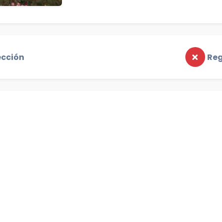
ección
Reg