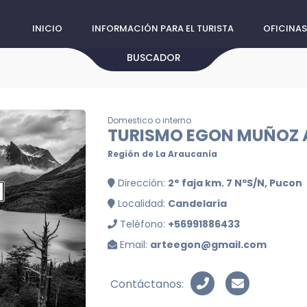
INICIO
INFORMACIÓN PARA EL TURISTA
OFICINAS
BUSCADOR
Domestico o interno
TURISMO EGON MUÑOZ 
Región de La Araucanía
Dirección:
2° faja km. 7 NºS/N, Pucon
Localidad:
Candelaria
Teléfono:
+56991886433
Email:
arteegon@gmail.com
Contáctanos: