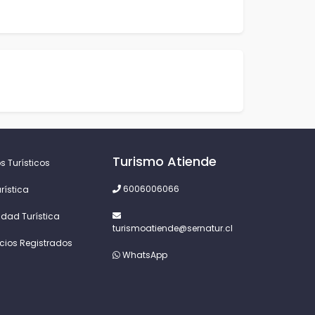
Turismo Atiende
s Turísticos
6006006066
rística
idad Turística
turismoatiende@sernatur.cl
icios Registrados
WhatsApp