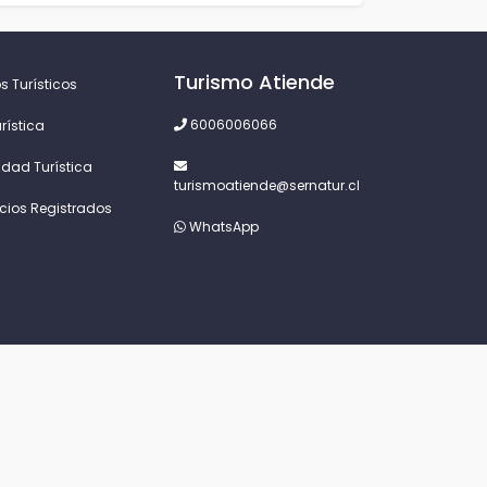
Turismo Atiende
s Turísticos
6006006066
rística
idad Turística
turismoatiende@sernatur.cl
icios Registrados
WhatsApp