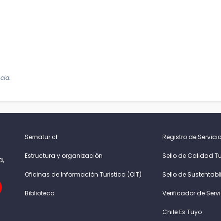
cia.
Sernatur.cl
Registro de Servicio
Estructura y organización
Sello de Calidad Tu
a,
Oficinas de Información Turistica (OIT)
Sello de Sustentabl
Biblioteca
Verificador de Serv
Chile Es Tuyo