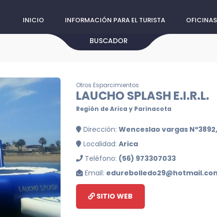
INICIO
INFORMACIÓN PARA EL TURISTA
OFICINAS
BUSCADOR
Otros Esparcimientos
LAUCHO SPLASH E.I.R.L.
Región de Arica y Parinacota
Dirección:
Wenceslao vargas Nº3892,
Localidad:
Arica
Teléfono:
(56) 973307033
Email:
edurebolledo29@hotmail.co
SITIO WEB