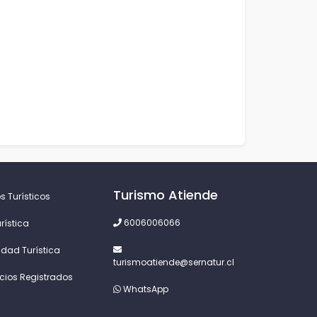
Turismo Atiende
s Turísticos
6006006066
rística
idad Turística
turismoatiende@sernatur.cl
icios Registrados
WhatsApp