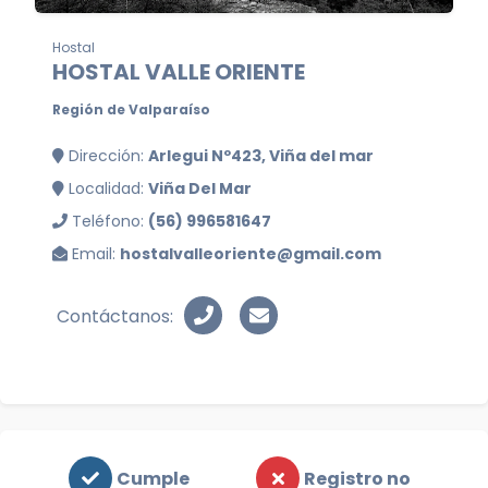
Hostal
HOSTAL VALLE ORIENTE
Región de Valparaíso
Dirección:
Arlegui Nº423, Viña del mar
Localidad:
Viña Del Mar
Teléfono:
(56) 996581647
Email:
hostalvalleoriente@gmail.com
Contáctanos:
Cumple
Registro no