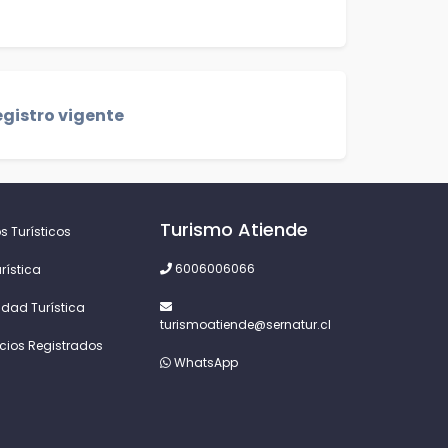
gistro vigente
Turismo Atiende
s Turísticos
6006006066
rística
idad Turística
turismoatiende@sernatur.cl
icios Registrados
WhatsApp