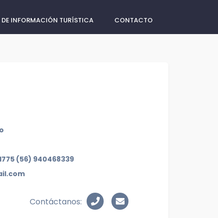
 DE INFORMACIÓN TURÍSTICA
CONTACTO
co
81775 (56) 940468339
ail.com
Contáctanos: