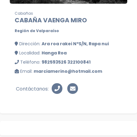
Cabañas
CABAÑA VAENGA MIRO
Región de Valparaíso
Dirección:
Ara roa rakei NºS/N, Rapa nui
Localidad:
Hanga Roa
Teléfono:
982593526 322100841
Email:
marciamerino@hotmail.com
Contáctanos: