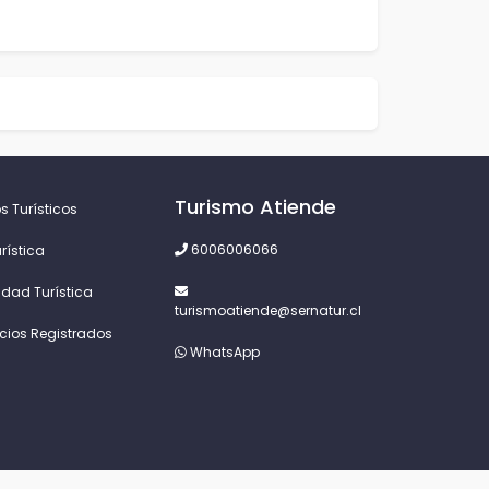
Turismo Atiende
s Turísticos
6006006066
rística
idad Turística
turismoatiende@sernatur.cl
icios Registrados
WhatsApp