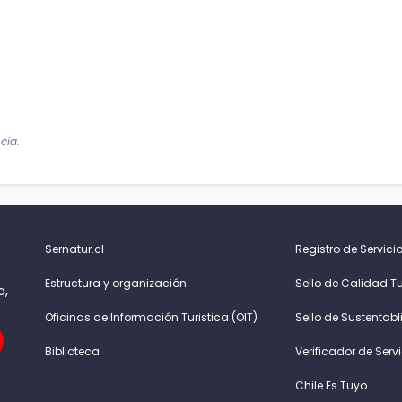
cia.
Sernatur.cl
Registro de Servicio
Estructura y organización
Sello de Calidad Tu
a,
Oficinas de Información Turistica (OIT)
Sello de Sustentabl
Biblioteca
Verificador de Serv
Chile Es Tuyo