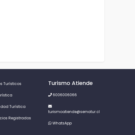
Turismo Atiende
s Turísticos
6006006066
rística
idad Turística
turismoatiende@sernatur.cl
icios Registrados
WhatsApp