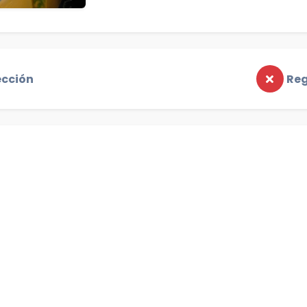
ección
Reg