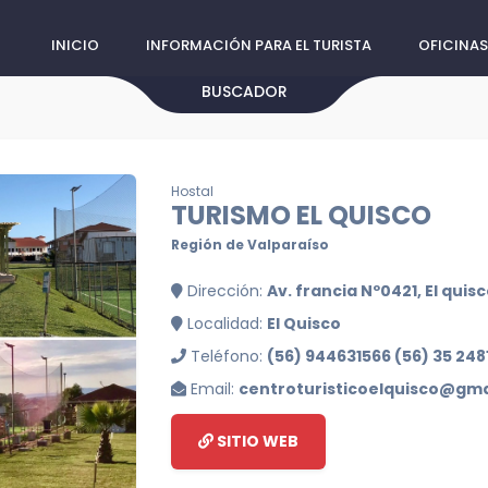
INICIO
INFORMACIÓN PARA EL TURISTA
OFICINAS
BUSCADOR
Hostal
TURISMO EL QUISCO
Región de Valparaíso
Dirección:
Av. francia Nº0421, El quis
Localidad:
El Quisco
Teléfono:
(56) 944631566 (56) 35 24
Email:
centroturisticoelquisco@gm
SITIO WEB