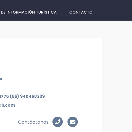
 DE INFORMACIÓN TURÍSTICA
CONTACTO
co
81775 (56) 940468339
ail.com
Contáctanos: