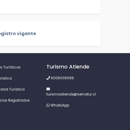
gistro vigente
Turismo Atiende
s Turísticos
6006006066
rística
idad Turística
turismoatiende@sernatur.cl
icios Registrados
WhatsApp