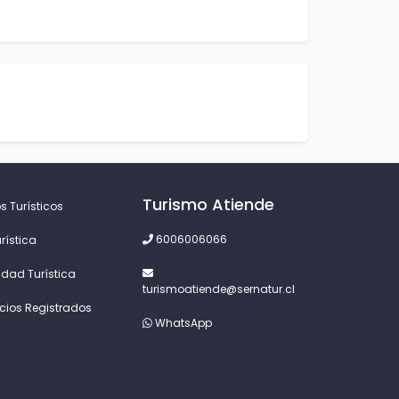
Turismo Atiende
s Turísticos
6006006066
rística
idad Turística
turismoatiende@sernatur.cl
icios Registrados
WhatsApp