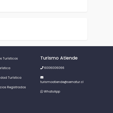
Turismo Atiende
s Turísticos
6006006066
rística
idad Turística
turismoatiende@sernatur.cl
icios Registrados
WhatsApp