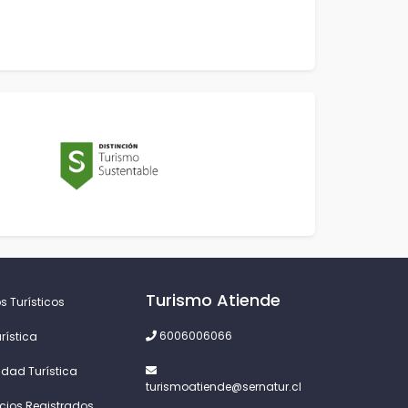
Turismo Atiende
s Turísticos
6006006066
rística
idad Turística
turismoatiende@sernatur.cl
icios Registrados