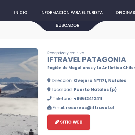
INICIO
INFORMACIÓN PARA EL TURISTA
OFICINAS
BUSCADOR
Receptiva y emisiva
IFTRAVEL PATAGONIA
Región de Magallanes y La Antártica Chile
Dirección:
Ovejero Nº1171, Natales
Localidad:
Puerto Natales (p)
Teléfono:
+56612412411
Email:
reservas@iftravel.cl
SITIO WEB