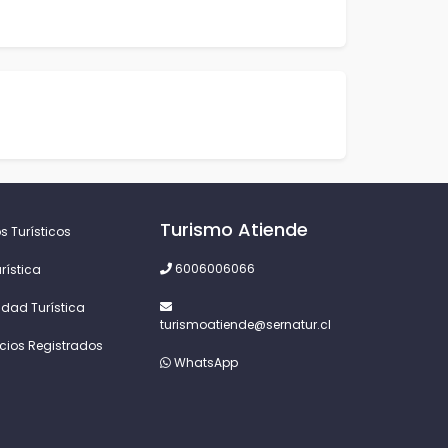
Turismo Atiende
s Turísticos
6006006066
rística
idad Turística
turismoatiende@sernatur.cl
icios Registrados
WhatsApp