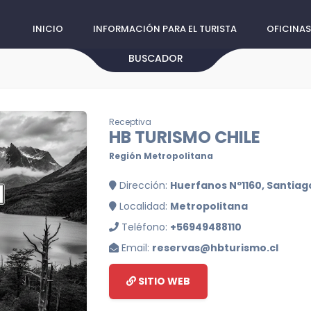
INICIO
INFORMACIÓN PARA EL TURISTA
OFICINAS
BUSCADOR
Receptiva
HB TURISMO CHILE
Región Metropolitana
Dirección:
Huerfanos Nº1160, Santiag
Localidad:
Metropolitana
Teléfono:
+56949488110
Email:
reservas@hbturismo.cl
SITIO WEB