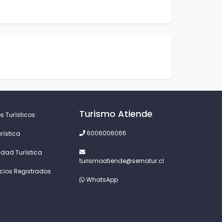
Turismo Atiende
s Turísticos
6006006066
rística
idad Turística
turismoatiende@sernatur.cl
icios Registrados
WhatsApp