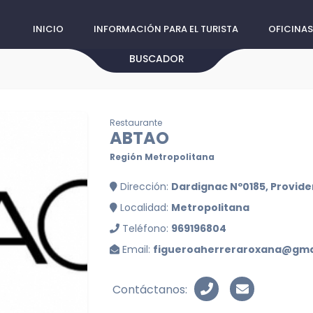
INICIO
INFORMACIÓN PARA EL TURISTA
OFICINAS
BUSCADOR
Restaurante
ABTAO
Región Metropolitana
Dirección:
Dardignac Nº0185, Provide
Localidad:
Metropolitana
Teléfono:
969196804
Email:
figueroaherreraroxana@gma
Contáctanos: