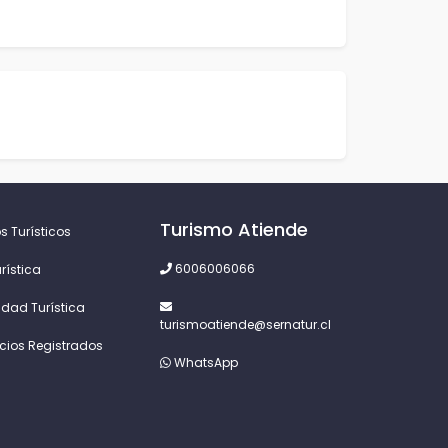
Turismo Atiende
s Turísticos
6006006066
rística
idad Turística
turismoatiende@sernatur.cl
icios Registrados
WhatsApp