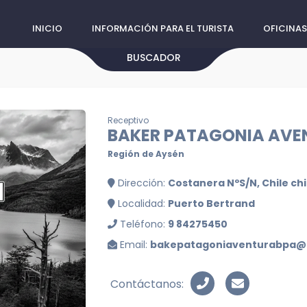
INICIO
INFORMACIÓN PARA EL TURISTA
OFICINAS
BUSCADOR
Receptivo
BAKER PATAGONIA AVE
Región de Aysén
Dirección:
Costanera NºS/N, Chile ch
Localidad:
Puerto Bertrand
Teléfono:
9 84275450
Email:
bakepatagoniaventurabpa@
Contáctanos: