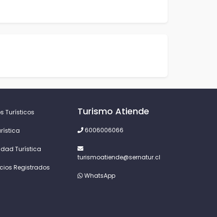
Turismo Atiende
s Turísticos
6006006066
rística
idad Turística
turismoatiende@sernatur.cl
icios Registrados
WhatsApp