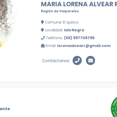
MARIA LORENA ALVEAR 
Región de Valparaíso
Comuna: El quisco
Localidad:
Isla Negra
Teléfono:
(56) 997706796
Email:
lorenaalvearr@gmail.com
Contáctanos:
gente