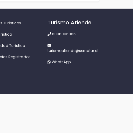
Turismo Atiende
s Turísticos
6006006066
rística
idad Turística
turismoatiende@sernatur.cl
icios Registrados
WhatsApp