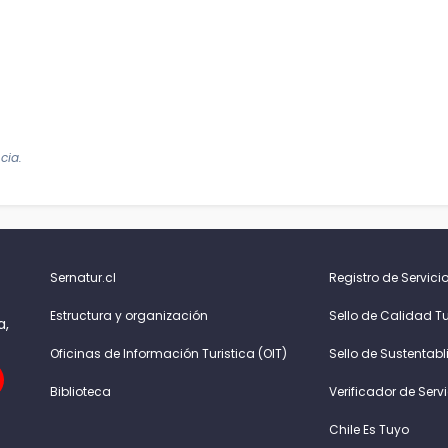
cia.
Sernatur.cl
Registro de Servicio
Estructura y organización
Sello de Calidad Tu
a,
Oficinas de Información Turistica (OIT)
Sello de Sustentabl
Biblioteca
Verificador de Serv
Chile Es Tuyo