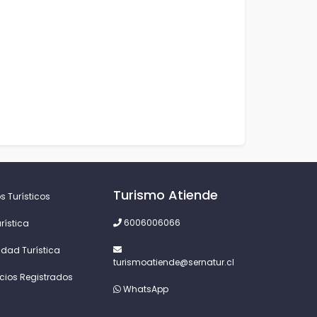
Turismo Atiende
s Turísticos
6006006066
rística
idad Turística
turismoatiende@sernatur.cl
icios Registrados
WhatsApp