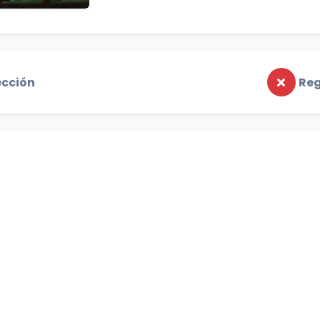
ección
Reg