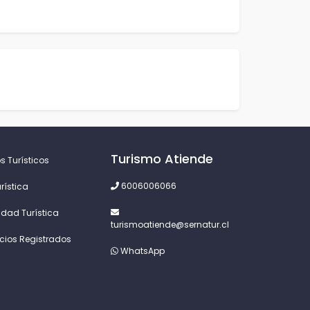
Turismo Atiende
s Turísticos
6006006066
rística
idad Turística
turismoatiende@sernatur.cl
icios Registrados
WhatsApp