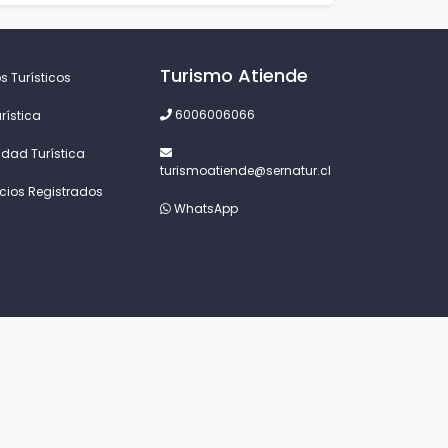
Turismo Atiende
s Turísticos
6006006066
rística
idad Turística
turismoatiende@sernatur.cl
icios Registrados
WhatsApp