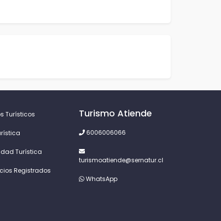
Turismo Atiende
s Turísticos
6006006066
rística
idad Turística
turismoatiende@sernatur.cl
icios Registrados
WhatsApp