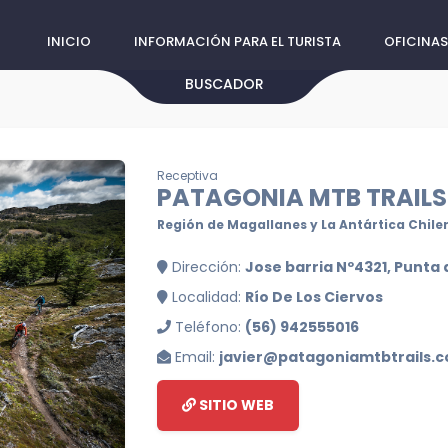
INICIO
INFORMACIÓN PARA EL TURISTA
OFICINAS
BUSCADOR
Receptiva
PATAGONIA MTB TRAILS
Región de Magallanes y La Antártica Chile
Dirección:
Jose barria Nº4321, Punta
Localidad:
Río De Los Ciervos
Teléfono:
(56) 942555016
Email:
javier@patagoniamtbtrails.
SITIO WEB