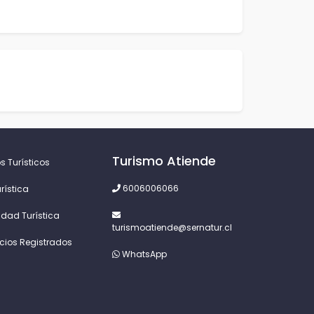
Turismo Atiende
s Turísticos
6006006066
rística
idad Turística
turismoatiende@sernatur.cl
icios Registrados
WhatsApp