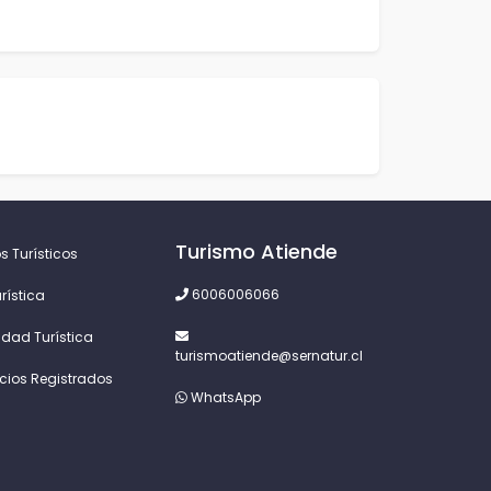
Turismo Atiende
s Turísticos
6006006066
rística
idad Turística
turismoatiende@sernatur.cl
icios Registrados
WhatsApp