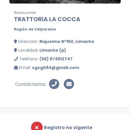
Restaurante
TRATTORIA LA COCCA
Región de Valparaíso
Dirección:
Riquelme Nº150, Limache
Localidad:
Limache (p)
Teléfono:
(56) 974512747
Email:
cgcg094@gmail.com
Contáctanos:
Registro no vigente