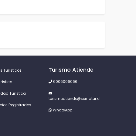
Turismo Atiende
s Turísticos
6006006066
rística
idad Turística
turismoatiende@sernatur.cl
icios Registrados
WhatsApp