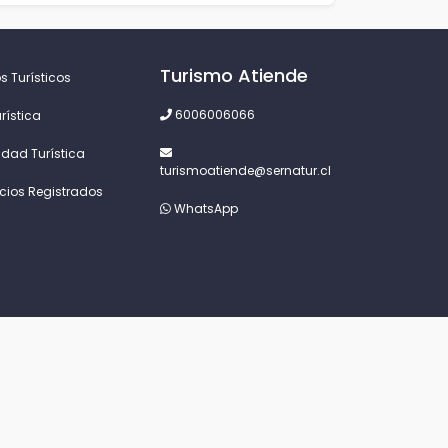
Turismo Atiende
s Turísticos
6006006066
rística
idad Turística
turismoatiende@sernatur.cl
icios Registrados
WhatsApp