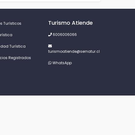
Turismo Atiende
s Turísticos
6006006066
rística
idad Turística
turismoatiende@sernatur.cl
icios Registrados
WhatsApp