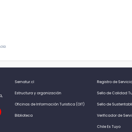
cia.
Sernatur.cl
Registro de Servicio
Estructura y organización
Sello de Calidad Tu
a,
Oficinas de Información Turistica (OIT)
Sello de Sustentabl
Biblioteca
Verificador de Serv
Chile Es Tuyo