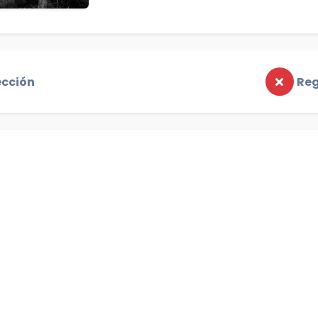
ección
Reg