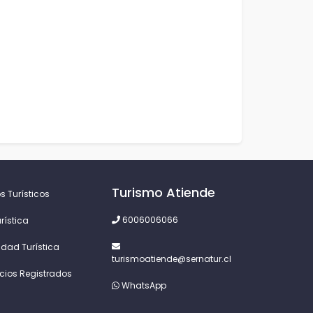
Turismo Atiende
s Turísticos
6006006066
rística
idad Turística
turismoatiende@sernatur.cl
icios Registrados
WhatsApp