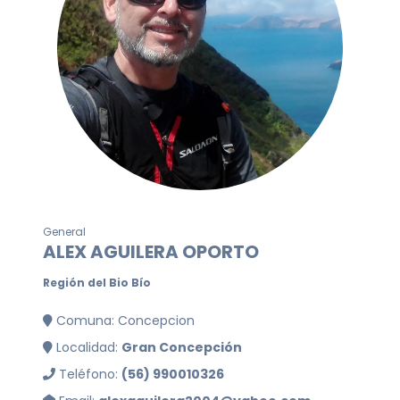
General
ALEX AGUILERA OPORTO
Región del Bio Bío
Comuna: Concepcion
Localidad:
Gran Concepción
Teléfono:
(56) 990010326