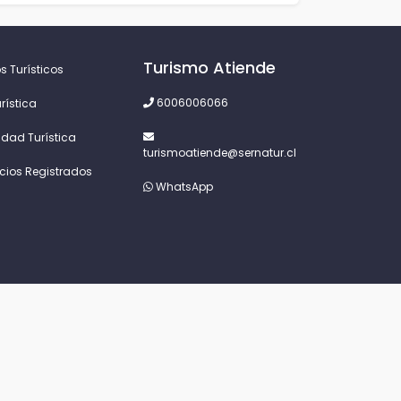
Turismo Atiende
s Turísticos
6006006066
rística
idad Turística
turismoatiende@sernatur.cl
icios Registrados
WhatsApp