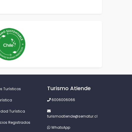
Turismo Atiende
s Turísticos
6006006066
rística
idad Turística
turismoatiende@sernatur.cl
icios Registrados
WhatsApp