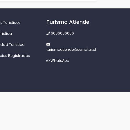
Turismo Atiende
s Turísticos
6006006066
rística
idad Turística
turismoatiende@sernatur.cl
icios Registrados
WhatsApp